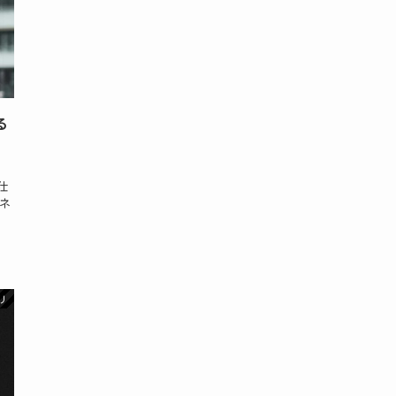
る
仕
ネ
リ