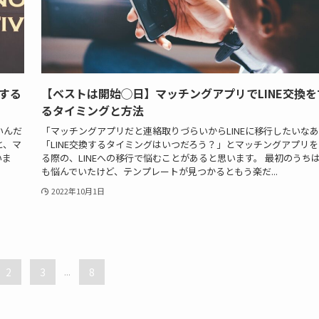
換する
【ベストは開始◯日】マッチングアプリでLINE交換を
るタイミングと方法
いんだ
「マッチングアプリだと連絡取りづらいからLINEに移行したいな
と、マ
「LINE交換するタイミングはいつだろう？」とマッチングアプリを
いま
る際の、LINEへの移行で悩むことがあると思います。 最初のうち
も悩んでいたけど、テンプレートが見つかるともう楽だ...
2022年10月1日
2
3
...
8