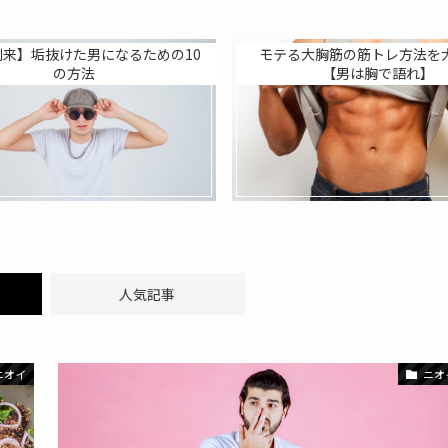
到来】垢抜けた男になるための10
モテる大胸筋の筋トレ方法を
の方法
【男は胸で語れ】
人気記事
ニオイ
ニオ