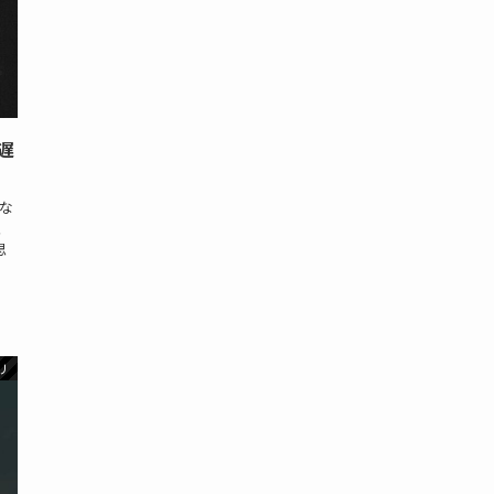
遅
な
、
思
リ