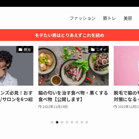
ファッション
筋トレ
美容
モテたい男はとりあえずこれを読め
脱毛
ニオイ
ンズ必見！おす
脇の匂いを治す食べ物・悪くする
脱毛で脇の匂
サロンを6つ紹
食べ物【公開します】
対策になるっ
2022年11月19日
2022年11月17