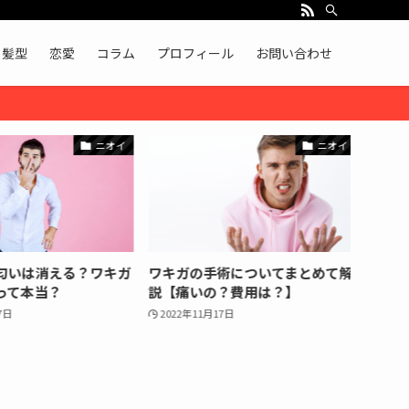
髪型
恋愛
コラム
プロフィール
お問い合わせ
ニオイ
ニオイ
いは消える？ワキガ
ワキガの手術についてまとめて解
臭いか
て本当？
説【痛いの？費用は？】
る方法
日
2022年11月17日
2022年