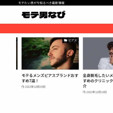
モテたい男が今知るべき最新情報
ピアス
ピアス
置を2つ
モテるメンズピアスブランドおす
全身脱毛したいメ
】
すめ7選！
すめのクリニック/
介
2022年10月29日
2022年12月10日