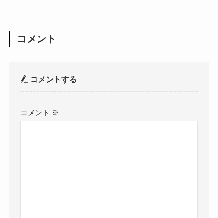
コメント
コメントする
コメント
※