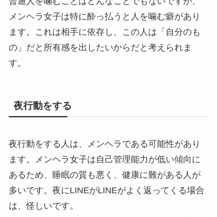
普通人を噛むことはどんなことでもないですが、
メンヘラ女子は特に酔っ払うと人を噛む癖があり
ます。これは相手に依存し、この人は「自分のも
の」だと所有感を出したいからだと考えられま
す。
夜行動をする
夜行動をする人は、メンヘラである可能性があり
ます。メンヘラ女子は自己管理能力が低い傾向に
あるため、睡眠の質も悪く、健康に難がある人が
多いです。夜にLINEがLINEがよく返ってくる場合
は、怪しいです。