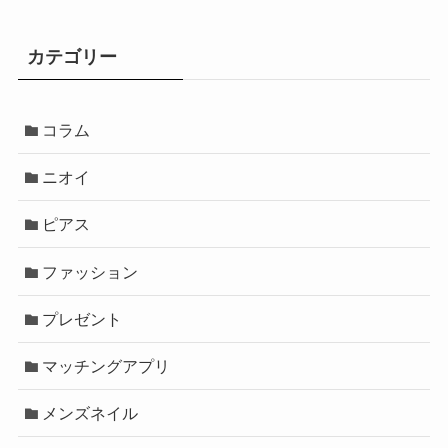
カテゴリー
コラム
ニオイ
ピアス
ファッション
プレゼント
マッチングアプリ
メンズネイル