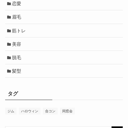
恋愛
眉毛
筋トレ
美容
脱毛
髪型
タグ
ジム
ハロウィン
合コン
同窓会