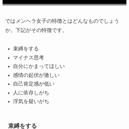
ではメンヘラ女子の特徴とはどんなものでしょう
か。下記がその特徴です。
束縛をする
マイナス思考
自分にかまってほしい
感情の起伏が激しい
自己肯定感が低い
人に依存しがち
浮気を疑いがち
束縛をする