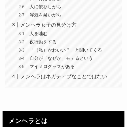
人に依存しがち
浮気を疑いがち
メンヘラ女子の見分け方
人を噛む
夜行動をする
「（私）かわいい？」と聞いてくる
自分が「なぜか」モテるという
マイメログッズがある
メンヘラはネガティブなことではない
メンヘラとは